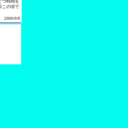
とつ時間を
日この頃で
2000/9/8