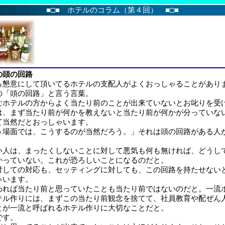
■□■ ホテルのコラム（第４回） ■□■
の頭の回路
懇意にして頂いてるホテルの支配人がよくおっしゃることがあり
の「頭の回路」と言う言葉。
ホテルの方からよく当たり前のことが出来ていないとお叱りを受
は、まず当たり前が何かを教えないと当たり前が何かが分っていな
て当然だとおっしゃいます。
う場面では、こうするのが当然だろう。」それは頭の回路がある人
い人は、まったくしないことに対して悪気も何も無ければ、どうし
かっていない。これが恐ろしいことになるのだと。
対しての対応も、セッティングに対しても、この回路を持たせない
ゃいます。
われば当たり前と思っていたことも当たり前ではないのだと。一流
テル作りには、まずこの当たり前観念を捨てて、社員教育や配ぜん
とが一流と呼ばれるホテル作りに大切なことだと。
です。