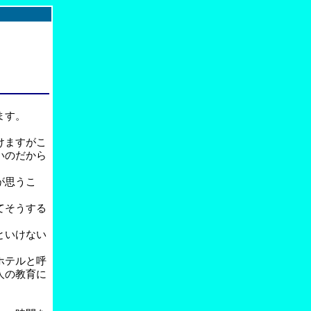
ます。
けますがこ
いのだから
が思うこ
てそうする
といけない
ホテルと呼
人の教育に