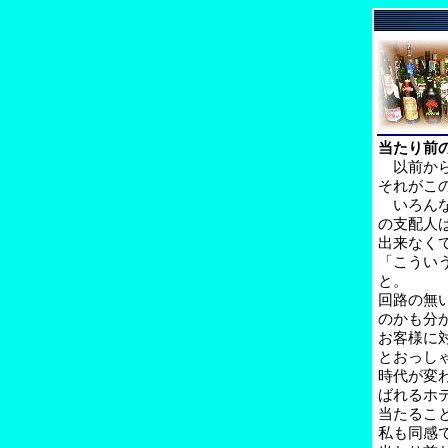
当たり前
以前から
それがこ
いろんな
の支配人
出来なく
「こうい
と。
回路の無
のかも分
お客様に
とおっし
時代が変
ばれるホ
当たるこ
私も同感