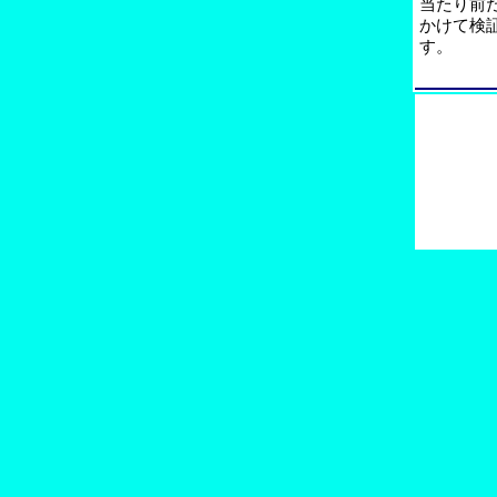
当たり前
かけて検
す。