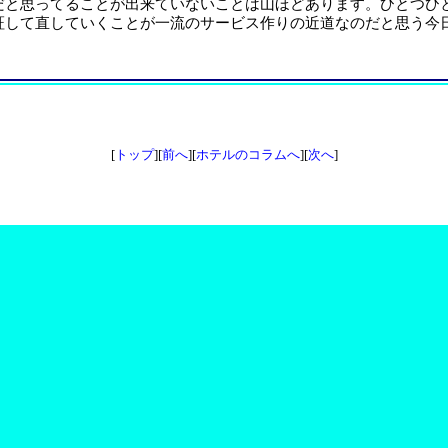
だと思ってることが出来ていないことは山ほどあります。ひとつひ
証して直していくことが一流のサービス作りの近道なのだと思う今
[
トップ
][
前へ
][
ホテルのコラムへ
][
次へ
]