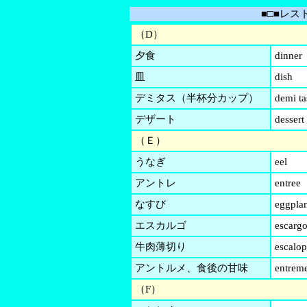
■□■レス
（D）
夕食
dinner
皿
dish
デミタス（半杯分カップ）
demi ta
デザート
dessert
（Ｅ）
うなぎ
eel
アントレ
entree
なすび
eggpla
エスカルゴ
escargo
牛肉薄切り
escalo
アントルメ、食後の甘味
entreme
（F）