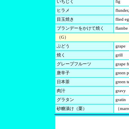
いちじく
fig
ヒラメ
flunder
目玉焼き
flied e
ブランデーをかけて焼く
flambe
（G）
ぶどう
grape
焼く
grill
グレープフルーツ
grape f
唐辛子
green 
日本茶
green t
肉汁
gravy
グラタン
gratin
砂糖漬け（栗）
（marr